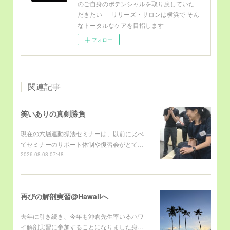
のご自身のポテンシャルを取り戻していた
だきたい リリーズ・サロンは横浜で そん
なトータルなケアを目指します
フォロー
関連記事
笑いありの真剣勝負
現在の六層連動操法セミナーは、以前に比べ
てセミナーのサポート体制や復習会がとて…
2026.08.08 07:48
再びの解剖実習@Hawaiiへ
去年に引き続き、今年も沖倉先生率いるハワ
イ解剖実習に参加することになりました身…