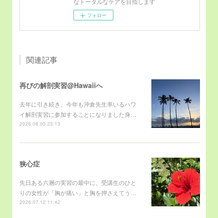
なトータルなケアを目指します
フォロー
関連記事
再びの解剖実習@Hawaiiへ
去年に引き続き、今年も沖倉先生率いるハワ
イ解剖実習に参加することになりました身…
2026.08.05 23:13
狭心症
先日ある六層の実習の最中に、受講生のひと
りの女性が「胸が痛い」と胸を押さえてう…
2026.07.12 11:42