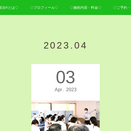
操法®とは◇
◇プロフィール◇
◇施術内容・料金◇
◇ご予約・
2023
.
04
03
Apr
2023