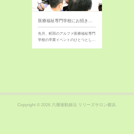
医療福祉専門学校にお招きいただきました
先月、町田のアルファ医療福祉専門
学校の卒業イベントのひとつとし…
Copyright ©
2026
六層連動操法 リリーズサロン横浜
.