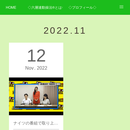
HOME
◇六層連動操法®とは◇
◇プロフィール◇
◇施術内容・料金◇
◇ご予約・お問い合わせ・アクセス◇
2022
.
11
12
Nov
2022
ナイツの番組で取り上げていただきました