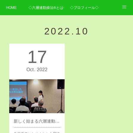
HOME
◇六層連動操法®とは◇
◇プロフィール◇
◇施術内容・料金◇
◇ご予約・お問い合わせ・アクセス◇
2022
.
10
17
Oct
2022
新しく始まる六層連動操法セミナーに向けて