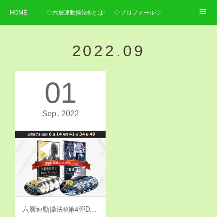
HOME
◇六層連動操法®とは◇
◇プロフィール◇
◇施術内容・料金◇
◇ご予約・お問い合わせ・アクセス◇
2022
.
09
01
Sep
2022
六層連動操法®第4弾DVD発売！