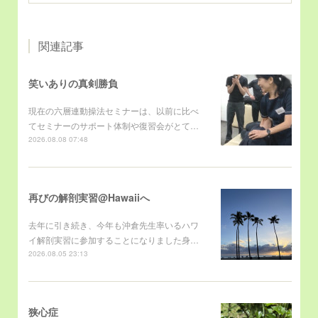
関連記事
笑いありの真剣勝負
現在の六層連動操法セミナーは、以前に比べ
てセミナーのサポート体制や復習会がとて…
2026.08.08 07:48
再びの解剖実習@Hawaiiへ
去年に引き続き、今年も沖倉先生率いるハワ
イ解剖実習に参加することになりました身…
2026.08.05 23:13
狭心症