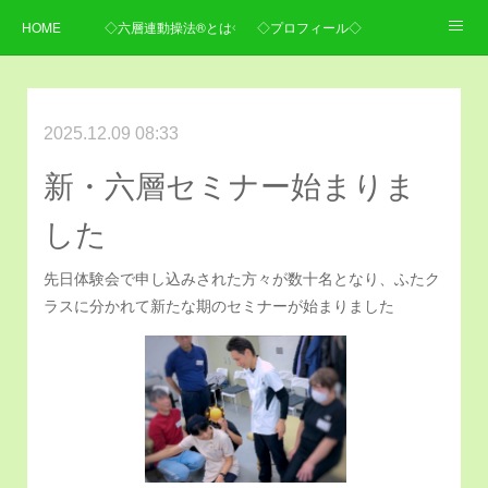
HOME
◇六層連動操法®とは◇
◇プロフィール◇
◇施術内容・料金◇
◇ご予約・お問い合わせ・アクセス◇
2025.12.09 08:33
新・六層セミナー始まりま
した
先日体験会で申し込みされた方々が数十名となり、ふたク
ラスに分かれて新たな期のセミナーが始まりました