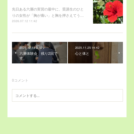
先日ある六層の実習の最中に、受講生のひと
りの女性が「胸が痛い」と胸を押さえてう…
2026.07.12 11:42
2025.12.13 21:29
2025.11.25 14:42
六層体験会 残り2回で
心と体と
す
0
コメント