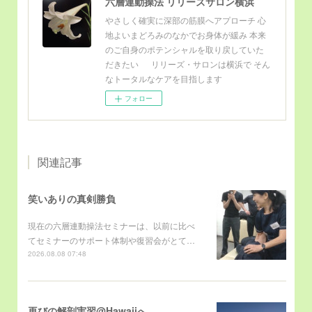
六層連動操法 リリーズサロン横浜
やさしく確実に深部の筋膜へアプローチ 心
地よいまどろみのなかでお身体が緩み 本来
のご自身のポテンシャルを取り戻していた
だきたい リリーズ・サロンは横浜で そん
なトータルなケアを目指します
フォロー
関連記事
笑いありの真剣勝負
現在の六層連動操法セミナーは、以前に比べ
てセミナーのサポート体制や復習会がとて…
2026.08.08 07:48
再びの解剖実習@Hawaiiへ