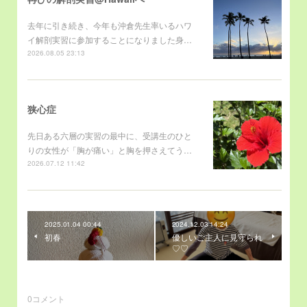
去年に引き続き、今年も沖倉先生率いるハワ
イ解剖実習に参加することになりました身…
2026.08.05 23:13
狭心症
先日ある六層の実習の最中に、受講生のひと
りの女性が「胸が痛い」と胸を押さえてう…
2026.07.12 11:42
2025.01.04 00:44
2024.12.03 14:24
初春
優しいご主人に見守られ
♡♡
0
コメント