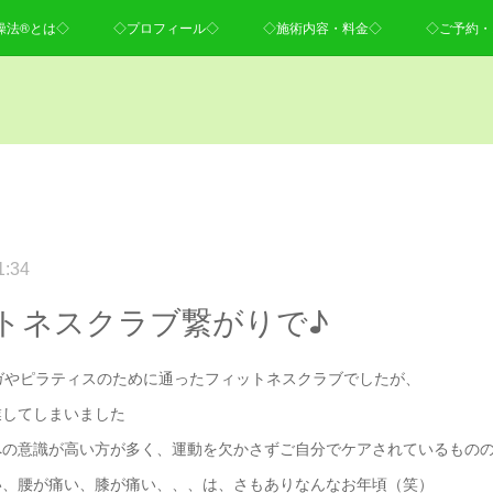
操法®とは◇
◇プロフィール◇
◇施術内容・料金◇
◇ご予約・
1:34
トネスクラブ繋がりで♪
ガやピラティスのために通ったフィットネスクラブでしたが、
業してしまいました
への意識が高い方が多く、運動を欠かさずご自分でケアされているもの
い、腰が痛い、膝が痛い、、、は、さもありなんなお年頃（笑）