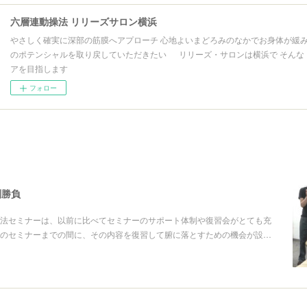
六層連動操法 リリーズサロン横浜
やさしく確実に深部の筋膜へアプローチ 心地よいまどろみのなかでお身体が緩み
のポテンシャルを取り戻していただきたい リリーズ・サロンは横浜で そんな
アを目指します
フォロー
剣勝負
法セミナーは、以前に比べてセミナーのサポート体制や復習会がとても充
のセミナーまでの間に、その内容を復習して腑に落とすための機会が設…