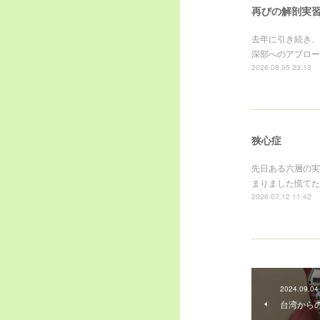
再びの解剖実習@
去年に引き続き、
深部へのアプロー
2026.08.05 23:13
狭心症
先日ある六層の実
まりました慌てた
2026.07.12 11:42
2024.09.04
台湾から