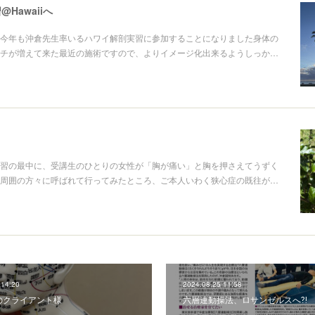
Hawaiiへ
今年も沖倉先生率いるハワイ解剖実習に参加することになりました身体の
チが増えて来た最近の施術ですので、よりイメージ化出来るようしっか…
習の最中に、受講生のひとりの女性が「胸が痛い」と胸を押さえてうずく
周囲の方々に呼ばれて行ってみたところ、ご本人いわく狭心症の既往が…
 14:20
2024.08.25 11:58
のクライアント様
六層連動操法、ロサンゼルスへ⁈