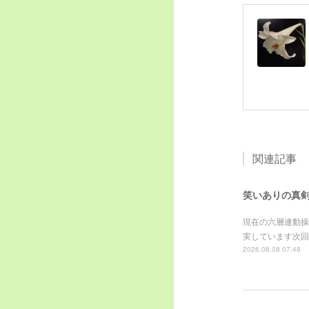
関連記事
笑いありの真
現在の六層連動操
実しています次回
2026.08.08 07:48