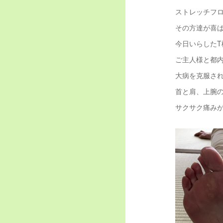
ストレッチフ
その方達が喜
今日いらしたT
ご主人様と都内
大病を克服さ
首と肩、上腕
サクサク痛み