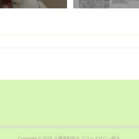
Copyright ©
2026
六層連動操法 リリーズサロン横浜
.