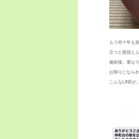
もう何十年も
立つと親指と
施術後、重な
お帰りになら
こんなLINEが