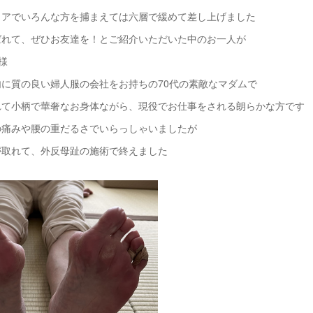
ロアでいろんな方を捕まえては六層で緩めて差し上げました
ばれて、ぜひお友達を！とご紹介いただいた中のお一人が
様
に質の良い婦人服の会社をお持ちの70代の素敵なマダムで
れて小柄で華奢なお身体ながら、現役でお仕事をされる朗らかな方です
の痛みや腰の重だるさでいらっしゃいましたが
が取れて、外反母趾の施術で終えました