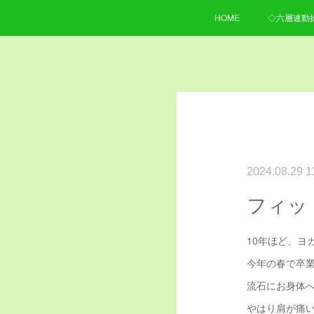
HOME
◇六層連動
2024.08.29 1
フィッ
10年ほど、ヨ
今年の春で卒
流石にお身体
やはり肩が痛